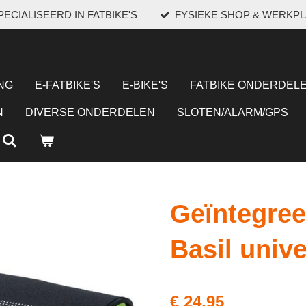
ECIALISEERD IN FATBIKE'S
FYSIEKE SHOP & WERKP
NG
E-FATBIKE'S
E-BIKE'S
FATBIKE ONDERDELE
N
DIVERSE ONDERDELEN
SLOTEN/ALARM/GPS
Geïntegre
Basil unive
€ 24,95