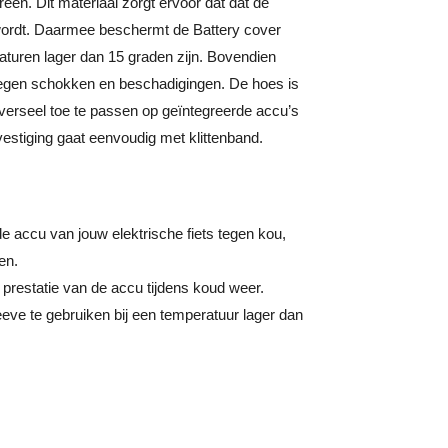
en. Dit materiaal zorgt ervoor dat dat de
ordt. Daarmee beschermt de Battery cover
turen lager dan 15 graden zijn. Bovendien
egen schokken en beschadigingen. De hoes is
niverseel toe te passen op geïntegreerde accu’s
estiging gaat eenvoudig met klittenband.
 accu van jouw elektrische fiets tegen kou,
en.
 prestatie van de accu tijdens koud weer.
eeve te gebruiken bij een temperatuur lager dan