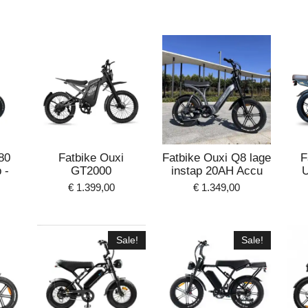
80
Fatbike Ouxi
Fatbike Ouxi Q8 lage
F
 -
GT2000
instap 20AH Accu
U
€ 1.399,00
€ 1.349,00
Sale!
Sale!