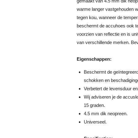
gemaakt van 4.5 mm dik neopre
warme langer vastgehouden w
tegen kou, wanneer de tempera
beschermt de accuhoes ook t
voorzien van reflectie en is u
van verschillende merken. Bev
Eigenschappen:
Beschermt de geïntegreerde
schokken en beschadiging
Verbetert de levensduur en
Wij adviseren je de accusl
15 graden.
4.5 mm dik neopreen.
Universeel.