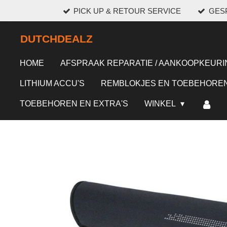
PICK UP & RETOUR SERVICE
GESP
Ga
direct
DUTCHDEALZ
naar
de
HOME
AFSPRAAK REPARATIE / AANKOOPKEURI
hoofdinhoud
LITHIUM ACCU'S
REMBLOKJES EN TOEBEHORE
TOEBEHOREN EN EXTRA'S
WINKEL