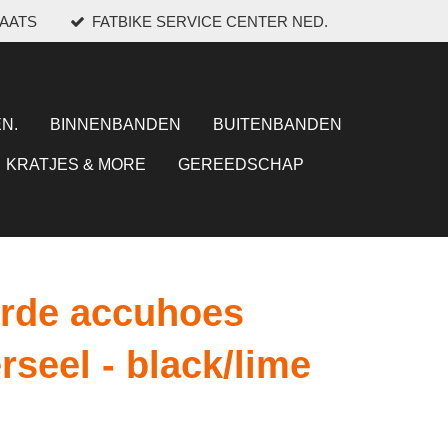
LAATS
FATBIKE SERVICE CENTER NED.
N.
BINNENBANDEN
BUITENBANDEN
KRATJES & MORE
GEREEDSCHAP
erde accuhoes
rseel - black/lime