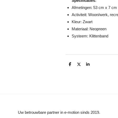
Specificaties:
Afmetingen: 53 cm x 7 cm
Activiteit: Woon/werk, recre
Kleur: Zwart
Materiaal: Neopreen
Systeem: Klittenband
D
D
S
e
e
h
l
e
a
e
l
r
n
e
Uw betrouwbare partner in e-motion sinds 2019.