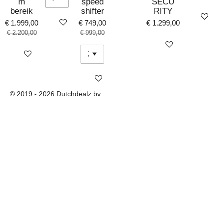
m
speed
SECU
bereik
shifter
RITY
Bekijk det
Bekijk details
€ 1.999,00
€ 749,00
€ 1.299,00
€ 2.200,00
€ 999,00
Bekijk details
Bekijk details
Bekijk details
© 2019 - 2026 Dutchdealz bv