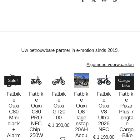
D
D
S
D
e
e
h
e
l
e
a
l
e
l
r
e
n
e
n
Uw betrouwbare partner in e-motion sinds 2019.
Algemene voorwaarden
Sale!
Cargo
Bike
Fatbik
Fatbik
Fatbik
Fatbik
Fatbik
Fatbik
e
e
e
e
e
e
Ouxi
Ouxi
Ouxi
Ouxi
Ouxi
Pixar
C80
C80
GT20
Q8
V8
Plus 7
Mini
PRO
00
lage
Ultra
longta
black
NFC
instap
2026
le
€ 1.399,00
+
Chip -
20AH
NFC
Cargo
Alarm
250W
Accu
-Bike
€ 1.199,00
Bekijk details