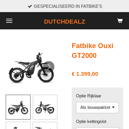
GESPECIALISEERD IN FATBIKE'S
Ga
direct
DUTCHDEALZ
naar
de
hoofdinhoud
Fatbike Ouxi
GT2000
€ 1.399,00
Optie Rijklaar
Optie kettingslot