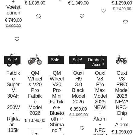
+
€ 1.099,00
€ 1.349,00
€ 1.299,00
Voetst
€ 1.499,00
Bekijk details
eunen
Bekijk details
Bekijk details
€ 749,00
Bekijk det
€ 999,00
Bekijk details
Sale!
Sale!
Sale!
Dubbele
Accu!!
Fatbik
QM
QM
Ouxi
Ouxi
Ouxi
e
Wheel
Wheel
H9
V8
V8
Super
s V20
V20
3.0
Pro
PRO
V
Pro
Pro
Black
Max
Model
30AH
Fatbik
Mini
Model
Model
2026
-
e
Fatbik
2026
2025
NEW!
250W
Model
e +
NEW!
NFC-
€ 899,00
-
2026
Blueto
+
Chip
€ 1.099,00
Rijkla
oth +
Alarm
+
€ 1.099,00
ar -
Shima
+
Alarm
Bekijk details
135k
no 7
NFC
€ 1.099,00