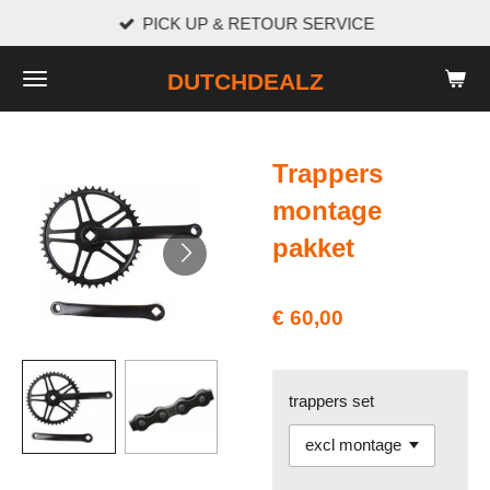
PICK UP & RETOUR SERVICE
Ga
direct
DUTCHDEALZ
naar
de
hoofdinhoud
Trappers
montage
pakket
€ 60,00
trappers set