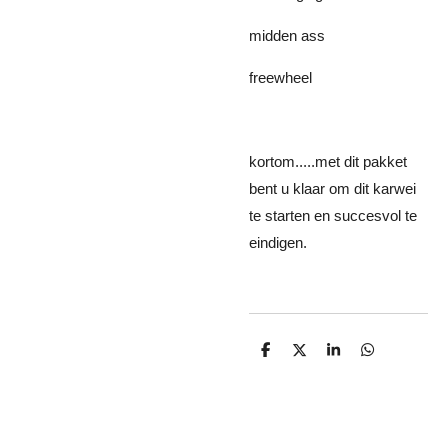
midden ass
freewheel
kortom.....met dit pakket
bent u klaar om dit karwei
te starten en succesvol te
eindigen.
D
D
S
D
e
e
h
e
l
e
a
l
e
l
r
e
n
e
n