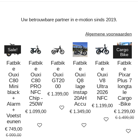
Uw betrouwbare partner in e-motion sinds 2019.
Algemene voorwaarden
Sale!
Cargo
Bike
Fatbik
Fatbik
Fatbik
Fatbik
Fatbik
Fatbik
e
e
e
e
e
e
Ouxi
Ouxi
Ouxi
Ouxi
Ouxi
Pixar
C80
C80
GT20
Q8
V8
Plus 7
Mini
PRO
00
lage
Ultra
longta
black
NFC
instap
2026
le
€ 1.399,00
+
Chip -
20AH
NFC
Cargo
Alarm
250W
Accu
-Bike
€ 1.199,00
Bekijk details
+
€ 1.099,00
€ 1.349,00
€ 1.299,00
Voetst
€ 1.499,00
Bekijk details
eunen
Bekijk details
Bekijk details
€ 749,00
Bekijk det
€ 999,00