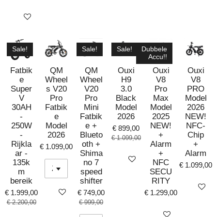
Bekijk details
Sale!
Sale!
Sale!
Dubbele
Accu!!
Fatbik
QM
QM
Ouxi
Ouxi
Ouxi
e
Wheel
Wheel
H9
V8
V8
Super
s V20
V20
3.0
Pro
PRO
V
Pro
Pro
Black
Max
Model
30AH
Fatbik
Mini
Model
Model
2026
-
e
Fatbik
2026
2025
NEW!
250W
Model
e +
NEW!
NFC-
€ 899,00
-
2026
Blueto
+
Chip
€ 1.099,00
Rijkla
oth +
Alarm
+
€ 1.099,00
ar -
Shima
+
Alarm
Bekijk details
135k
no 7
NFC
€ 1.099,00
m
speed
SECU
bereik
shifter
RITY
Bekijk det
Bekijk details
€ 1.999,00
€ 749,00
€ 1.299,00
€ 2.200,00
€ 999,00
Bekijk details