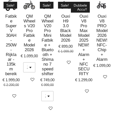
Sale!
Sale!
Sale!
Dubbele
Accu!!
Fatbik
QM
QM
Ouxi
Ouxi
Ouxi
e
Wheel
Wheel
H9
V8
V8
Super
s V20
V20
3.0
Pro
PRO
V
Pro
Pro
Black
Max
Model
30AH
Fatbik
Mini
Model
Model
2026
-
e
Fatbik
2026
2025
NEW!
250W
Model
e +
NEW!
NFC-
€ 899,00
-
2026
Blueto
+
Chip
€ 1.099,00
Rijkla
oth +
Alarm
+
€ 1.099,00
ar -
Shima
+
Alarm
Bekijk details
135k
no 7
NFC
€ 1.099,00
m
speed
SECU
bereik
shifter
RITY
Bekijk det
Bekijk details
€ 1.999,00
€ 749,00
€ 1.299,00
€ 2.200,00
€ 999,00
Bekijk details
Bekijk details
Bekijk details