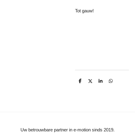
Tot gauw!
D
D
S
D
e
e
h
e
l
e
a
l
e
l
r
e
n
e
n
Uw betrouwbare partner in e-motion sinds 2019.