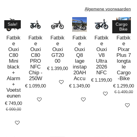
Algemene voorwaarden
Sale!
Cargo
Bike
Fatbik
Fatbik
Fatbik
Fatbik
Fatbik
Fatbik
e
e
e
e
e
e
Ouxi
Ouxi
Ouxi
Ouxi
Ouxi
Pixar
C80
C80
GT20
Q8
V8
Plus 7
Mini
PRO
00
lage
Ultra
longta
black
NFC
instap
2026
le
€ 1.399,00
+
Chip -
20AH
NFC
Cargo
Alarm
250W
Accu
-Bike
€ 1.199,00
Bekijk details
+
€ 1.099,00
€ 1.349,00
€ 1.299,00
Voetst
€ 1.499,00
Bekijk details
eunen
Bekijk details
Bekijk details
€ 749,00
Bekijk det
€ 999,00
Bekijk details