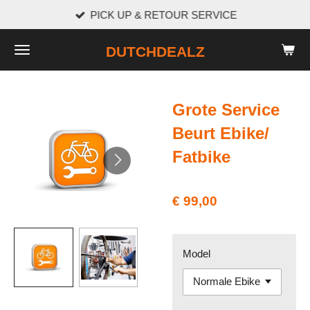
PICK UP & RETOUR SERVICE
Ga
direct
DUTCHDEALZ
naar
de
hoofdinhoud
Grote Service
Beurt Ebike/
Fatbike
€ 99,00
Model