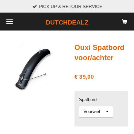
PICK UP & RETOUR SERVICE
Ga
direct
DUTCHDEALZ
naar
de
hoofdinhoud
Ouxi Spatbord
voor/achter
€ 39,00
Spatbord