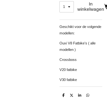
In
winkelwagen
Geschikt voor de volgende
modellen:
Ouxi V8 Fatbike's ( alle
modellen )
Crossboss
V20 fatbike
V30 fatbike
D
D
S
D
e
e
h
e
l
e
a
l