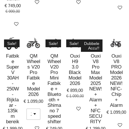
Bekijk details
Bekijk details
€ 749,00
Bekijk det
€ 999,00
Bekijk details
Sale!
Sale!
Sale!
Dubbele
Accu!!
Fatbik
QM
QM
Ouxi
Ouxi
Ouxi
e
Wheel
Wheel
H9
V8
V8
Super
s V20
V20
3.0
Pro
PRO
V
Pro
Pro
Black
Max
Model
30AH
Fatbik
Mini
Model
Model
2026
-
e
Fatbik
2026
2025
NEW!
250W
Model
e +
NEW!
NFC-
€ 899,00
-
2026
Blueto
+
Chip
€ 1.099,00
Rijkla
oth +
Alarm
+
€ 1.099,00
ar -
Shima
+
Alarm
Bekijk details
135k
no 7
NFC
€ 1.099,00
m
speed
SECU
bereik
shifter
RITY
Bekijk det
Bekijk details
€ 1.999,00
€ 749,00
€ 1.299,00