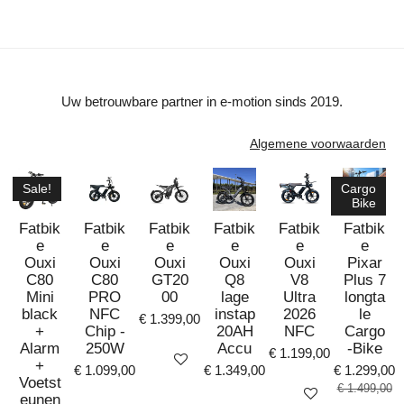
e
l
r
e
n
e
n
Uw betrouwbare partner in e-motion sinds 2019.
Algemene voorwaarden
Sale!
Cargo
Bike
Fatbik
Fatbik
Fatbik
Fatbik
Fatbik
Fatbik
e
e
e
e
e
e
Ouxi
Ouxi
Ouxi
Ouxi
Ouxi
Pixar
C80
C80
GT20
Q8
V8
Plus 7
Mini
PRO
00
lage
Ultra
longta
black
NFC
instap
2026
le
€ 1.399,00
+
Chip -
20AH
NFC
Cargo
Alarm
250W
Accu
-Bike
€ 1.199,00
Bekijk details
+
€ 1.099,00
€ 1.349,00
€ 1.299,00
Voetst
€ 1.499,00
Bekijk details
eunen