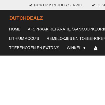
PICK UP & RETOUR SERVICE
GESP
Ga
direct
DUTCHDEALZ
naar
de
HOME
AFSPRAAK REPARATIE / AANKOOPKEURI
hoofdinhoud
LITHIUM ACCU'S
REMBLOKJES EN TOEBEHORE
TOEBEHOREN EN EXTRA'S
WINKEL