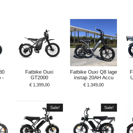
80
Fatbike Ouxi
Fatbike Ouxi Q8 lage
F
 -
GT2000
instap 20AH Accu
U
€ 1.399,00
€ 1.349,00
Sale!
Sale!