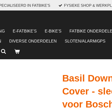
ECIALISEERD IN FATBIKE'S
FYSIEKE SHOP & WERKP
NG
E-FATBIKE'S
E-BIKE'S
FATBIKE ONDERDELE
N
DIVERSE ONDERDELEN
SLOTEN/ALARM/GPS
Basil Down
Cover - sl
voor Bosch