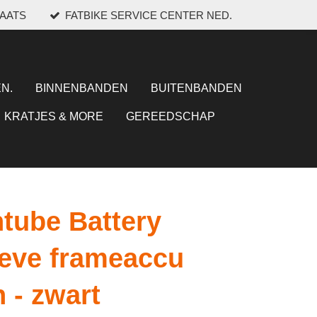
LAATS
FATBIKE SERVICE CENTER NED.
N.
BINNENBANDEN
BUITENBANDEN
KRATJES & MORE
GEREEDSCHAP
tube Battery
eeve frameaccu
 - zwart