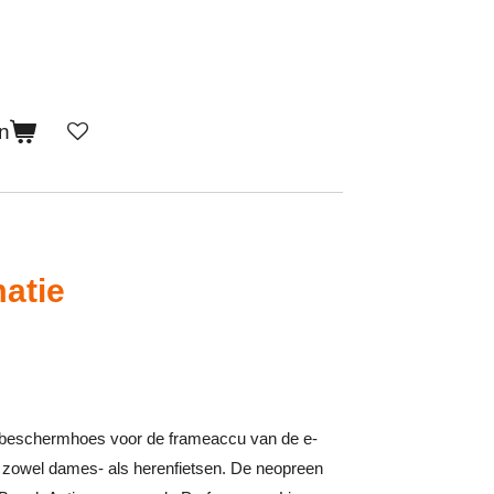
n
atie
n beschermhoes voor de frameaccu van de e-
r zowel dames- als herenfietsen. De neopreen