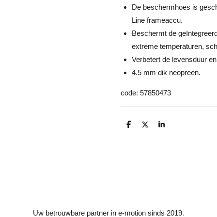
De beschermhoes is gesch
Line frameaccu.
Beschermt de geïntegreerde
extreme temperaturen, sc
Verbetert de levensduur en
4.5 mm dik neopreen.
code:
57850473
D
D
S
e
e
h
l
e
a
e
l
r
n
e
Uw betrouwbare partner in e-motion sinds 2019.