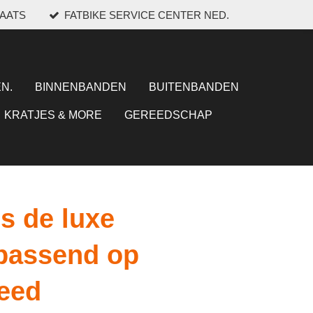
LAATS
FATBIKE SERVICE CENTER NED.
N.
BINNENBANDEN
BUITENBANDEN
KRATJES & MORE
GEREEDSCHAP
s de luxe
passend op
peed