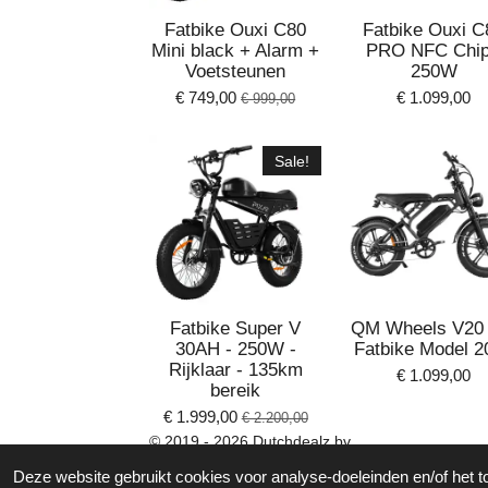
Fatbike Ouxi C80
Fatbike Ouxi C
Mini black + Alarm +
PRO NFC Chip
Voetsteunen
250W
€ 749,00
€ 1.099,00
€ 999,00
Sale!
Fatbike Super V
QM Wheels V20 
30AH - 250W -
Fatbike Model 2
Rijklaar - 135km
€ 1.099,00
bereik
€ 1.999,00
€ 2.200,00
© 2019 - 2026 Dutchdealz bv
Deze website gebruikt cookies voor analyse-doeleinden en/of het t