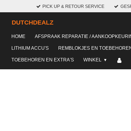
PICK UP & RETOUR SERVICE
GESP
Ga
direct
DUTCHDEALZ
naar
de
HOME
AFSPRAAK REPARATIE / AANKOOPKEURI
hoofdinhoud
LITHIUM ACCU'S
REMBLOKJES EN TOEBEHORE
TOEBEHOREN EN EXTRA'S
WINKEL