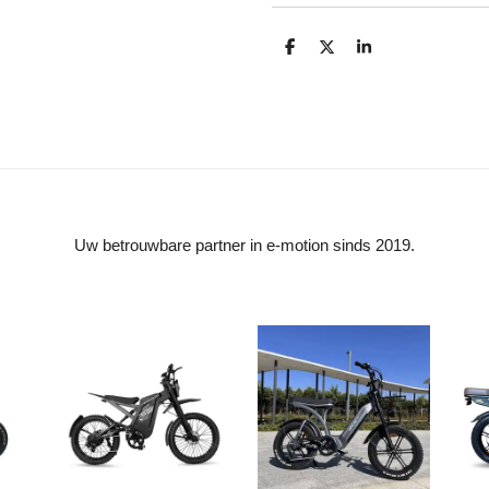
D
D
S
e
e
h
l
e
a
e
l
r
n
e
Uw betrouwbare partner in e-motion sinds 2019.