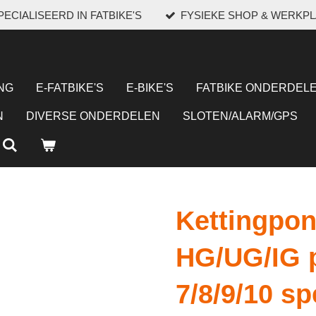
ECIALISEERD IN FATBIKE'S
FYSIEKE SHOP & WERKP
NG
E-FATBIKE'S
E-BIKE'S
FATBIKE ONDERDELE
N
DIVERSE ONDERDELEN
SLOTEN/ALARM/GPS
Kettingpon
HG/UG/IG 
7/8/9/10 s