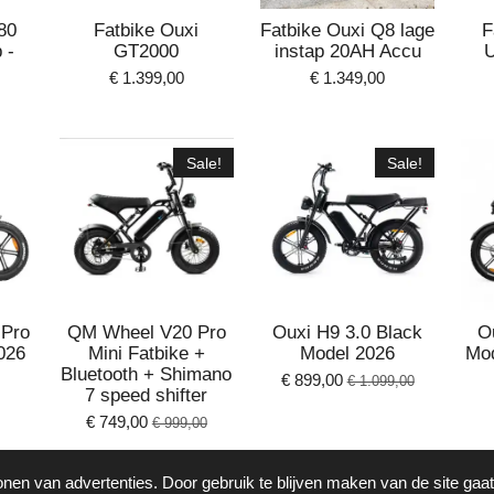
80
Fatbike Ouxi
Fatbike Ouxi Q8 lage
F
 -
GT2000
instap 20AH Accu
U
€ 1.399,00
€ 1.349,00
Sale!
Sale!
Pro
QM Wheel V20 Pro
Ouxi H9 3.0 Black
O
026
Mini Fatbike +
Model 2026
Mo
Bluetooth + Shimano
€ 899,00
€ 1.099,00
7 speed shifter
€ 749,00
€ 999,00
onen van advertenties. Door gebruik te blijven maken van de site gaa