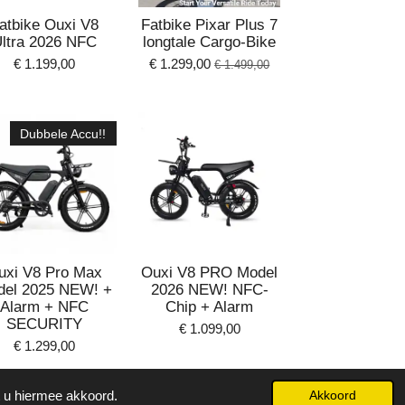
atbike Ouxi V8
Fatbike Pixar Plus 7
ltra 2026 NFC
longtale Cargo-Bike
€ 1.199,00
€ 1.299,00
€ 1.499,00
Dubbele Accu!!
uxi V8 Pro Max
Ouxi V8 PRO Model
del 2025 NEW! +
2026 NEW! NFC-
Alarm + NFC
Chip + Alarm
SECURITY
€ 1.099,00
€ 1.299,00
t u hiermee akkoord.
Akkoord