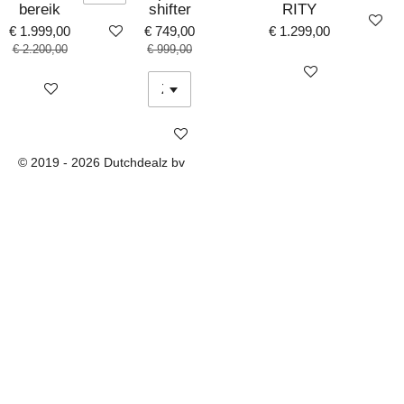
bereik
shifter
RITY
Bekijk det
Bekijk details
€ 1.999,00
€ 749,00
€ 1.299,00
€ 2.200,00
€ 999,00
Bekijk details
Bekijk details
Bekijk details
© 2019 - 2026 Dutchdealz bv