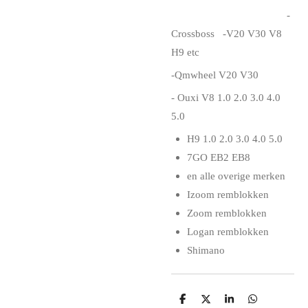
-
Crossboss -V20 V30 V8
H9 etc
-Qmwheel V20 V30
- Ouxi V8 1.0 2.0 3.0 4.0
5.0
H9 1.0 2.0 3.0 4.0 5.0
7GO EB2 EB8
en alle overige merken
Izoom remblokken
Zoom remblokken
Logan remblokken
Shimano
D
D
S
D