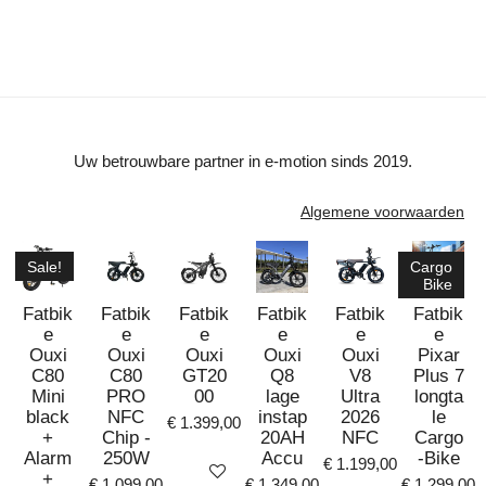
e
e
h
e
l
e
a
l
e
l
r
e
n
e
n
Uw betrouwbare partner in e-motion sinds 2019.
Algemene voorwaarden
Sale!
Cargo
Bike
Fatbik
Fatbik
Fatbik
Fatbik
Fatbik
Fatbik
e
e
e
e
e
e
Ouxi
Ouxi
Ouxi
Ouxi
Ouxi
Pixar
C80
C80
GT20
Q8
V8
Plus 7
Mini
PRO
00
lage
Ultra
longta
black
NFC
instap
2026
le
€ 1.399,00
+
Chip -
20AH
NFC
Cargo
Alarm
250W
Accu
-Bike
€ 1.199,00
Bekijk details
+
€ 1.099,00
€ 1.349,00
€ 1.299,00