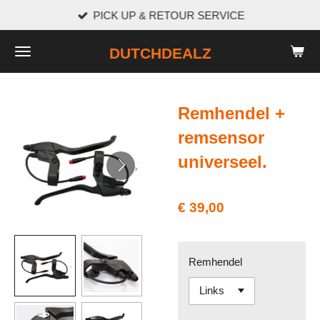
PICK UP & RETOUR SERVICE
Ga
direct
DUTCHDEALZ
naar
de
hoofdinhoud
Remhendel +
remsensor
universeel.
€ 39,00
Remhendel