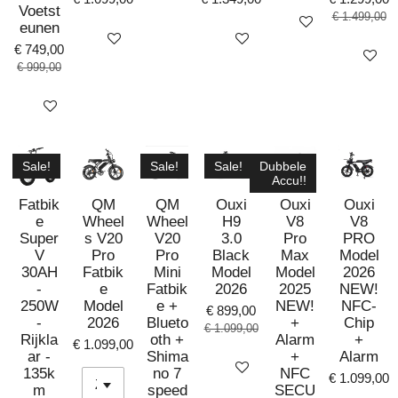
Voetst
€ 1.499,00
Bekijk details
eunen
Bekijk details
Bekijk details
€ 749,00
Bekijk det
€ 999,00
Bekijk details
Sale!
Sale!
Sale!
Dubbele
Accu!!
Fatbik
QM
QM
Ouxi
Ouxi
Ouxi
e
Wheel
Wheel
H9
V8
V8
Super
s V20
V20
3.0
Pro
PRO
V
Pro
Pro
Black
Max
Model
30AH
Fatbik
Mini
Model
Model
2026
-
e
Fatbik
2026
2025
NEW!
250W
Model
e +
NEW!
NFC-
€ 899,00
-
2026
Blueto
+
Chip
€ 1.099,00
Rijkla
oth +
Alarm
+
€ 1.099,00
ar -
Shima
+
Alarm
Bekijk details
135k
no 7
NFC
€ 1.099,00
m
speed
SECU