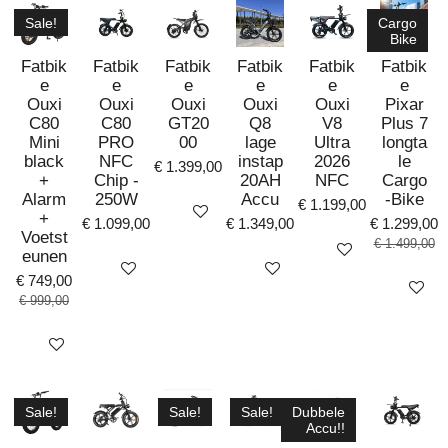
sleutels beschikken over
Sale!
Cargo
een sleutelnummer.
Bike
Fatbik
Fatbik
Fatbik
Fatbik
Fatbik
Fatbik
e
e
e
e
e
e
Ouxi
Ouxi
Ouxi
Ouxi
Ouxi
Pixar
Productspecificaties:
C80
C80
GT20
Q8
V8
Plus 7
Keurmerk ART 4
Mini
PRO
00
lage
Ultra
longta
Lengte 120 cm
black
NFC
instap
2026
le
€ 1.399,00
Schakeldikte 11 mm
+
Chip -
20AH
NFC
Cargo
Alarm
250W
Accu
-Bike
Schakelbreedte 4 mm
€ 1.199,00
Bekijk details
+
Gehard stalen ketting
€ 1.099,00
€ 1.349,00
€ 1.299,00
Voetst
€ 1.499,00
Hangslot van gehard
Bekijk details
eunen
staal
Bekijk details
Bekijk details
€ 749,00
Bekijk det
Waterbestendig
€ 999,00
Vocht- en
stofbescherming
Bekijk details
Stevige hoes
Hoes voorzien van print
2 sleutels met
Sale!
Sale!
Sale!
Dubbele
Accu!!
sleutelnummer