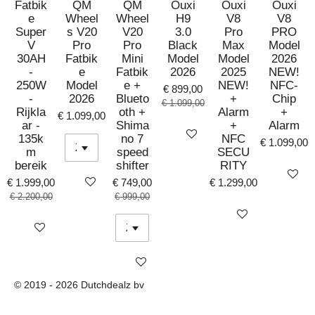
ART keuringsnumer:
Fatbik
QM
QM
Ouxi
Ouxi
Ouxi
e
Wheel
Wheel
H9
V8
V8
MBT4162
Super
s V20
V20
3.0
Pro
PRO
Security level: 14
V
Pro
Pro
Black
Max
Model
30AH
Fatbik
Mini
Model
Model
2026
-
e
Fatbik
2026
2025
NEW!
250W
Model
e +
NEW!
NFC-
€ 899,00
-
2026
Blueto
+
Chip
€ 1.099,00
Rijkla
oth +
Alarm
+
€ 1.099,00
ar -
Shima
+
Alarm
Bekijk details
135k
no 7
NFC
€ 1.099,00
m
speed
SECU
bereik
shifter
RITY
Bekijk det
Bekijk details
€ 1.999,00
€ 749,00
€ 1.299,00
€ 2.200,00
€ 999,00
Bekijk details
Bekijk details
Bekijk details
© 2019 - 2026 Dutchdealz bv