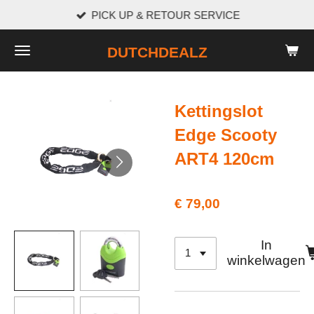
PICK UP & RETOUR SERVICE
Ga
direct
DUTCHDEALZ
naar
de
hoofdinhoud
Kettingslot
Edge Scooty
ART4 120cm
€ 79,00
In
winkelwagen