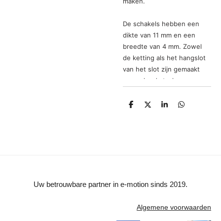
maken.
De schakels hebben een
dikte van 11 mm en een
breedte van 4 mm. Zowel
de ketting als het hangslot
van het slot zijn gemaakt
van gehard staal.
Het hangslot wordt
D
D
S
D
beschermd tegen vocht en
e
e
h
e
l
e
a
l
stof en het frame van uw
e
l
r
e
voertuig zal door de stevige
n
e
n
hoes die voorzien is van
een print niet beschadigen
bij het gebruiken van het
slot. Overigens is het slot
Uw betrouwbare partner in e-motion sinds 2019.
ook waterbestendig. Dit
kettingslot wordt met twee
Algemene voorwaarden
sleutels geleverd. De