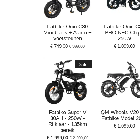
Fatbike Ouxi C80
Fatbike Ouxi C
Mini black + Alarm +
PRO NFC Chip
Voetsteunen
250W
€ 749,00
€ 1.099,00
€ 999,00
Sale!
Fatbike Super V
QM Wheels V20 
30AH - 250W -
Fatbike Model 2
Rijklaar - 135km
€ 1.099,00
bereik
€ 1.999,00
€ 2.200,00