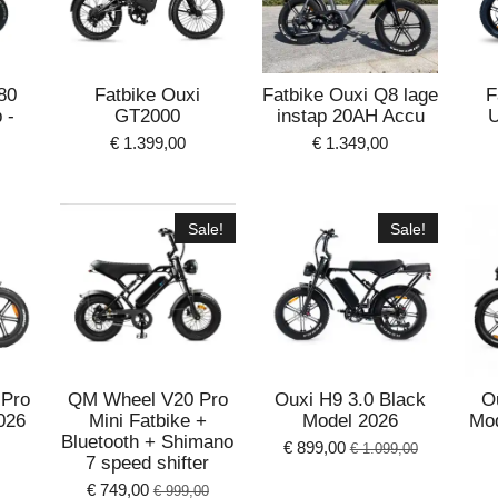
80
Fatbike Ouxi
Fatbike Ouxi Q8 lage
F
 -
GT2000
instap 20AH Accu
U
€ 1.399,00
€ 1.349,00
Sale!
Sale!
Pro
QM Wheel V20 Pro
Ouxi H9 3.0 Black
O
026
Mini Fatbike +
Model 2026
Mo
Bluetooth + Shimano
€ 899,00
€ 1.099,00
7 speed shifter
€ 749,00
€ 999,00