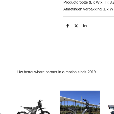
Productgrootte (L x W x H): 3.
Afmetingen verpakking (L x W 
D
D
S
e
e
h
l
e
a
e
l
r
n
e
Uw betrouwbare partner in e-motion sinds 2019.