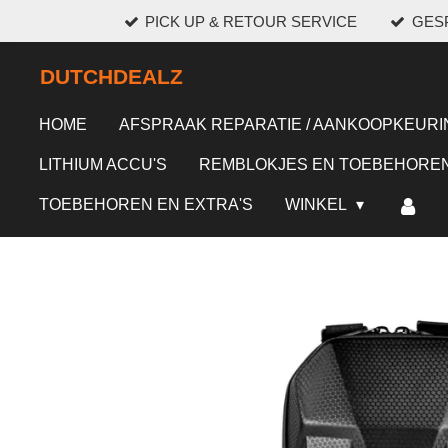
PICK UP & RETOUR SERVICE
GESP
Ga
direct
DUTCHDEALZ
naar
de
HOME
AFSPRAAK REPARATIE / AANKOOPKEURI
hoofdinhoud
LITHIUM ACCU'S
REMBLOKJES EN TOEBEHORE
TOEBEHOREN EN EXTRA'S
WINKEL