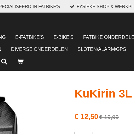
ECIALISEERD IN FATBIKE'S
FYSIEKE SHOP & WERKP
NG
E-FATBIKE'S
E-BIKE'S
FATBIKE ONDERDELE
N
DIVERSE ONDERDELEN
SLOTEN/ALARM/GPS
KuKirin 3L
€ 12,50
€ 19,99