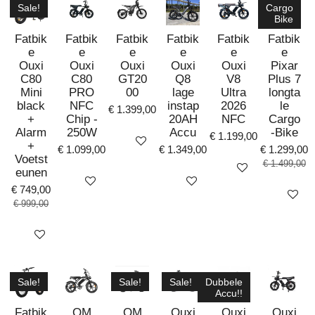
Sale!
Cargo
Bike
Fatbik
Fatbik
Fatbik
Fatbik
Fatbik
Fatbik
e
e
e
e
e
e
Ouxi
Ouxi
Ouxi
Ouxi
Ouxi
Pixar
C80
C80
GT20
Q8
V8
Plus 7
Mini
PRO
00
lage
Ultra
longta
black
NFC
instap
2026
le
€ 1.399,00
+
Chip -
20AH
NFC
Cargo
Alarm
250W
Accu
-Bike
€ 1.199,00
Bekijk details
+
€ 1.099,00
€ 1.349,00
€ 1.299,00
Voetst
€ 1.499,00
Bekijk details
eunen
Bekijk details
Bekijk details
€ 749,00
Bekijk det
€ 999,00
Bekijk details
Sale!
Sale!
Sale!
Dubbele
Accu!!
Fatbik
QM
QM
Ouxi
Ouxi
Ouxi