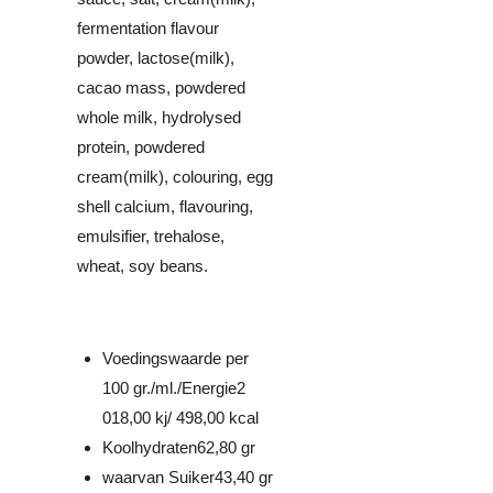
fermentation flavour
powder, lactose(milk),
cacao mass, powdered
whole milk, hydrolysed
protein, powdered
cream(milk), colouring, egg
shell calcium, flavouring,
emulsifier, trehalose,
wheat, soy beans.
Voedingswaarde per
100 gr./ml./Energie
2
018,00 kj/ 498,00 kcal
Koolhydraten
62,80 gr
waarvan Suiker
43,40 gr