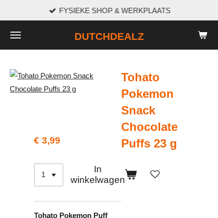
FYSIEKE SHOP & WERKPLAATS
Ga
direct
DUTCHDEALZ
naar
de
hoofdinhoud
Tohato
Pokemon
Snack
Chocolate
€ 3,99
Puffs 23 g
In
winkelwagen
Tohato Pokemon Puff