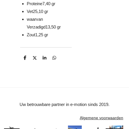
Proteine
7,40 gr
Vet
25,10 gr
waarvan
Verzadigd
13,50 gr
Zout
1,25 gr
D
D
S
D
e
e
h
e
l
e
a
l
e
l
r
e
n
e
n
Uw betrouwbare partner in e-motion sinds 2019.
Algemene voorwaarden