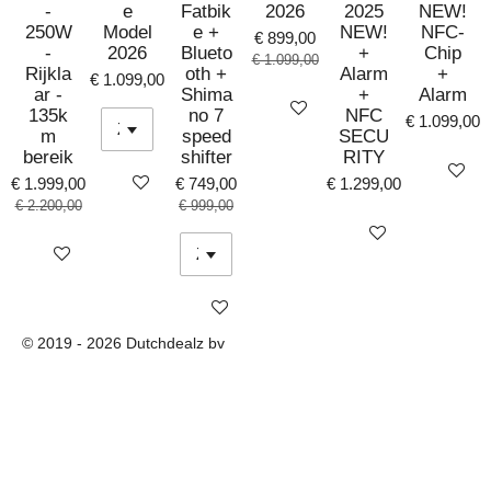
-
e
Fatbik
2026
2025
NEW!
250W
Model
e +
NEW!
NFC-
€ 899,00
-
2026
Blueto
+
Chip
€ 1.099,00
Rijkla
oth +
Alarm
+
€ 1.099,00
ar -
Shima
+
Alarm
Bekijk details
135k
no 7
NFC
€ 1.099,00
m
speed
SECU
bereik
shifter
RITY
Bekijk det
Bekijk details
€ 1.999,00
€ 749,00
€ 1.299,00
€ 2.200,00
€ 999,00
Bekijk details
Bekijk details
Bekijk details
© 2019 - 2026 Dutchdealz bv