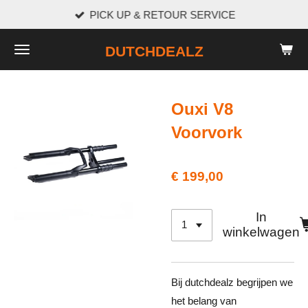
PICK UP & RETOUR SERVICE
Ga
direct
DUTCHDEALZ
naar
de
hoofdinhoud
Ouxi V8
Voorvork
€ 199,00
In
winkelwagen
Bij dutchdealz begrijpen we
het belang van