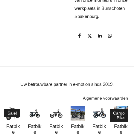
van onze monteurs in onze
werkplaats in Bunschoten
Spakenburg.
D
D
S
D
e
e
h
e
l
e
a
l
e
l
r
e
n
e
n
Uw betrouwbare partner in e-motion sinds 2019.
Algemene voorwaarden
Sale!
Cargo
Bike
Fatbik
Fatbik
Fatbik
Fatbik
Fatbik
Fatbik
e
e
e
e
e
e