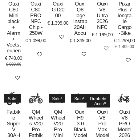
Ouxi
Ouxi
Ouxi
Ouxi
Ouxi
Pixar
C80
C80
GT20
Q8
V8
Plus 7
Mini
PRO
00
lage
Ultra
longta
black
NFC
instap
2026
le
€ 1.399,00
+
Chip -
20AH
NFC
Cargo
Alarm
250W
Accu
-Bike
€ 1.199,00
Bekijk details
+
€ 1.099,00
€ 1.349,00
€ 1.299,00
Voetst
€ 1.499,00
Bekijk details
eunen
Bekijk details
Bekijk details
€ 749,00
Bekijk det
€ 999,00
Bekijk details
Sale!
Sale!
Sale!
Dubbele
Accu!!
Fatbik
QM
QM
Ouxi
Ouxi
Ouxi
e
Wheel
Wheel
H9
V8
V8
Super
s V20
V20
3.0
Pro
PRO
V
Pro
Pro
Black
Max
Model
30AH
Fatbik
Mini
Model
Model
2026