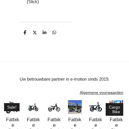
(Slick)
D
D
S
D
e
e
h
e
l
e
a
l
e
l
r
e
n
e
n
Uw betrouwbare partner in e-motion sinds 2019.
Algemene voorwaarden
Sale!
Cargo
Bike
Fatbik
Fatbik
Fatbik
Fatbik
Fatbik
Fatbik
e
e
e
e
e
e