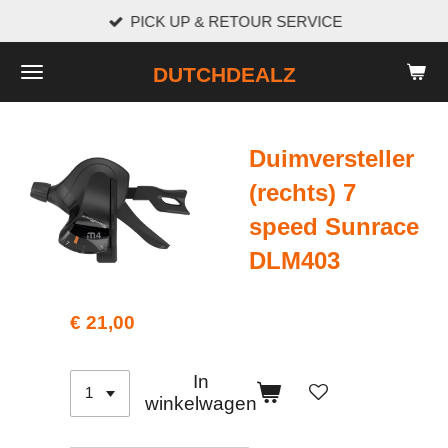
PICK UP & RETOUR SERVICE
Ga
direct
DUTCHDEALZ
naar
de
hoofdinhoud
Duimversteller
(rechts) 7
speed Sunrace
DLM403
€ 21,00
In
winkelwagen