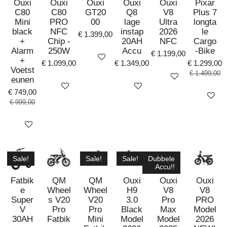
Ouxi
Ouxi
Ouxi
Ouxi
Ouxi
Pixar
C80
C80
GT20
Q8
V8
Plus 7
Mini
PRO
00
lage
Ultra
longta
black
NFC
instap
2026
le
€ 1.399,00
+
Chip -
20AH
NFC
Cargo
Alarm
250W
Accu
-Bike
€ 1.199,00
Bekijk details
+
€ 1.099,00
€ 1.349,00
€ 1.299,00
Voetst
€ 1.499,00
Bekijk details
eunen
Bekijk details
Bekijk details
€ 749,00
Bekijk det
€ 999,00
Bekijk details
Sale!
Sale!
Sale!
Dubbele
Accu!!
Fatbik
QM
QM
Ouxi
Ouxi
Ouxi
e
Wheel
Wheel
H9
V8
V8
Super
s V20
V20
3.0
Pro
PRO
V
Pro
Pro
Black
Max
Model
30AH
Fatbik
Mini
Model
Model
2026