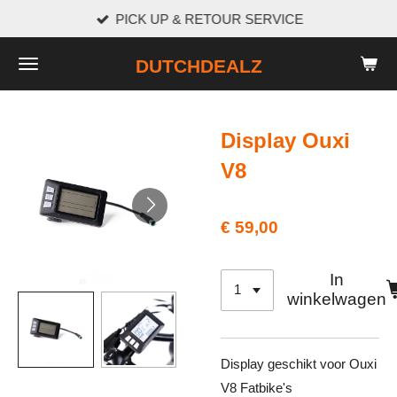
PICK UP & RETOUR SERVICE
Ga
direct
DUTCHDEALZ
naar
de
hoofdinhoud
Display Ouxi
V8
€ 59,00
In
winkelwagen
Display geschikt voor Ouxi
V8 Fatbike's