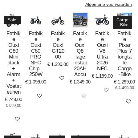
Algemene voorwaarden
Sale!
Cargo
Bike
Fatbik
Fatbik
Fatbik
Fatbik
Fatbik
Fatbik
e
e
e
e
e
e
Ouxi
Ouxi
Ouxi
Ouxi
Ouxi
Pixar
C80
C80
GT20
Q8
V8
Plus 7
Mini
PRO
00
lage
Ultra
longta
black
NFC
instap
2026
le
€ 1.399,00
+
Chip -
20AH
NFC
Cargo
Alarm
250W
Accu
-Bike
€ 1.199,00
Bekijk details
+
€ 1.099,00
€ 1.349,00
€ 1.299,00
Voetst
€ 1.499,00
Bekijk details
eunen
Bekijk details
Bekijk details
€ 749,00
Bekijk det
€ 999,00
Bekijk details