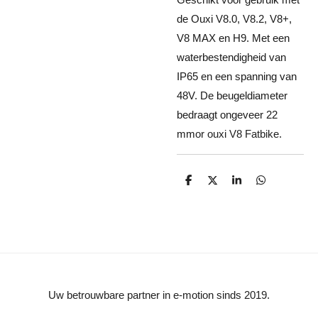
de Ouxi V8.0, V8.2, V8+,
V8 MAX en H9. Met een
waterbestendigheid van
IP65 en een spanning van
48V. De beugeldiameter
bedraagt ongeveer 22
mm
or ouxi V8 Fatbike.
D
D
S
D
e
e
h
e
l
e
a
l
e
l
r
e
n
e
n
Uw betrouwbare partner in e-motion sinds 2019.