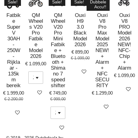
Sale!
Sale!
Sale!
Dubbele
Accu!!
Fatbik
QM
QM
Ouxi
Ouxi
Ouxi
e
Wheel
Wheel
H9
V8
V8
Super
s V20
V20
3.0
Pro
PRO
V
Pro
Pro
Black
Max
Model
30AH
Fatbik
Mini
Model
Model
2026
-
e
Fatbik
2026
2025
NEW!
250W
Model
e +
NEW!
NFC-
€ 899,00
-
2026
Blueto
+
Chip
€ 1.099,00
Rijkla
oth +
Alarm
+
€ 1.099,00
ar -
Shima
+
Alarm
Bekijk details
135k
no 7
NFC
€ 1.099,00
m
speed
SECU
bereik
shifter
RITY
Bekijk det
Bekijk details
€ 1.999,00
€ 749,00
€ 1.299,00
€ 2.200,00
€ 999,00
Bekijk details
Bekijk details
Bekijk details
© 2019 - 2026 Dutchdealz bv