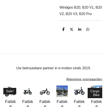
Windgoo B20, B20 V1, B20
V2, B20 V3, B20 Pro
D
D
S
D
e
e
h
e
l
e
a
l
e
l
r
e
n
e
n
Uw betrouwbare partner in e-motion sinds 2019.
Algemene voorwaarden
Sale!
Cargo
Bike
Fatbik
Fatbik
Fatbik
Fatbik
Fatbik
Fatbik
e
e
e
e
e
e