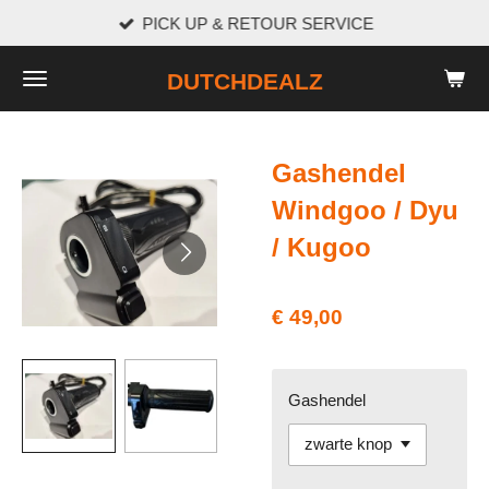
PICK UP & RETOUR SERVICE
Ga
direct
DUTCHDEALZ
naar
de
hoofdinhoud
Gashendel
Windgoo / Dyu
/ Kugoo
€ 49,00
Gashendel