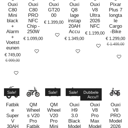
Ouxi
Ouxi
Ouxi
Ouxi
Ouxi
Pixar
C80
C80
GT20
Q8
V8
Plus 7
Mini
PRO
00
lage
Ultra
longta
black
NFC
instap
2026
le
€ 1.399,00
+
Chip -
20AH
NFC
Cargo
Alarm
250W
Accu
-Bike
€ 1.199,00
Bekijk details
+
€ 1.099,00
€ 1.349,00
€ 1.299,00
Voetst
€ 1.499,00
Bekijk details
eunen
Bekijk details
Bekijk details
€ 749,00
Bekijk det
€ 999,00
Bekijk details
Sale!
Sale!
Sale!
Dubbele
Accu!!
Fatbik
QM
QM
Ouxi
Ouxi
Ouxi
e
Wheel
Wheel
H9
V8
V8
Super
s V20
V20
3.0
Pro
PRO
V
Pro
Pro
Black
Max
Model
30AH
Fatbik
Mini
Model
Model
2026