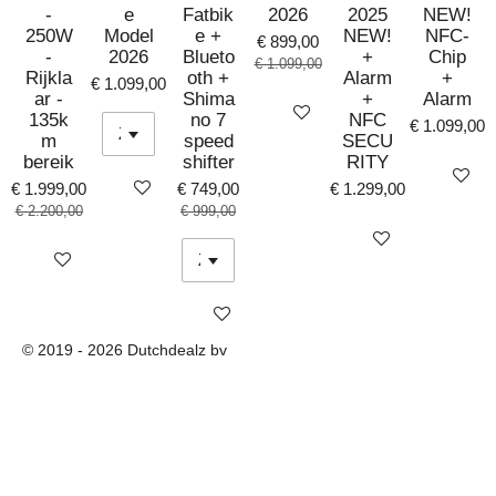
-
e
Fatbik
2026
2025
NEW!
250W
Model
e +
NEW!
NFC-
€ 899,00
-
2026
Blueto
+
Chip
€ 1.099,00
Rijkla
oth +
Alarm
+
€ 1.099,00
ar -
Shima
+
Alarm
Bekijk details
135k
no 7
NFC
€ 1.099,00
m
speed
SECU
bereik
shifter
RITY
Bekijk det
Bekijk details
€ 1.999,00
€ 749,00
€ 1.299,00
€ 2.200,00
€ 999,00
Bekijk details
Bekijk details
Bekijk details
© 2019 - 2026 Dutchdealz bv