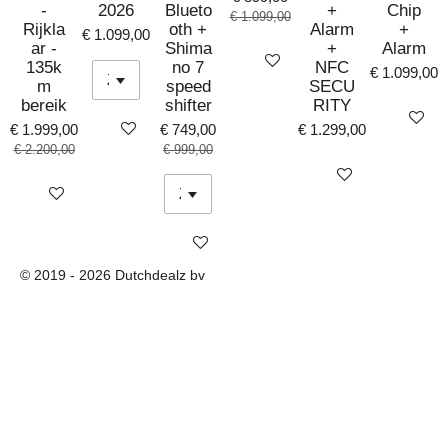
-
2026
Blueto
+
Chip
€ 1.099,00
Rijkla
oth +
Alarm
+
€ 1.099,00
ar -
Shima
+
Alarm
Bekijk details
135k
no 7
NFC
€ 1.099,00
m
speed
SECU
bereik
shifter
RITY
Bekijk det
Bekijk details
€ 1.999,00
€ 749,00
€ 1.299,00
€ 2.200,00
€ 999,00
Bekijk details
Bekijk details
Bekijk details
© 2019 - 2026 Dutchdealz bv