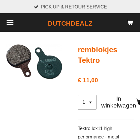
PICK UP & RETOUR SERVICE
Ga
direct
DUTCHDEALZ
naar
de
hoofdinhoud
remblokjes
Tektro
€ 11,00
In
winkelwagen
Tektro Iox11 high
performance - metal