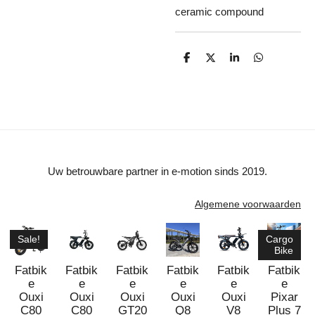
ceramic compound
D
D
S
D
e
e
h
e
l
e
a
l
e
l
r
e
n
e
n
Uw betrouwbare partner in e-motion sinds 2019.
Algemene voorwaarden
Sale!
Cargo
Bike
Fatbik
Fatbik
Fatbik
Fatbik
Fatbik
Fatbik
e
e
e
e
e
e
Ouxi
Ouxi
Ouxi
Ouxi
Ouxi
Pixar
C80
C80
GT20
Q8
V8
Plus 7