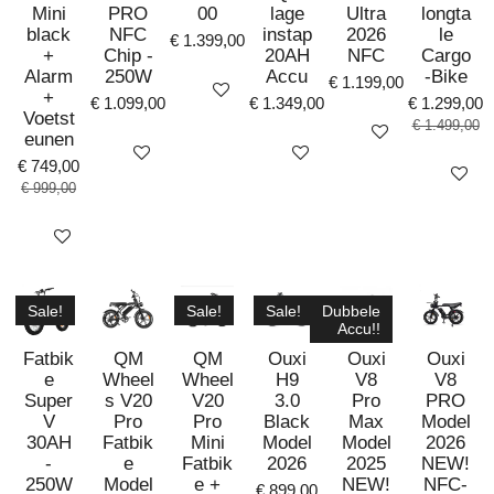
Mini
PRO
00
lage
Ultra
longta
black
NFC
instap
2026
le
€ 1.399,00
+
Chip -
20AH
NFC
Cargo
Alarm
250W
Accu
-Bike
€ 1.199,00
Bekijk details
+
€ 1.099,00
€ 1.349,00
€ 1.299,00
Voetst
€ 1.499,00
Bekijk details
eunen
Bekijk details
Bekijk details
€ 749,00
Bekijk det
€ 999,00
Bekijk details
Sale!
Sale!
Sale!
Dubbele
Accu!!
Fatbik
QM
QM
Ouxi
Ouxi
Ouxi
e
Wheel
Wheel
H9
V8
V8
Super
s V20
V20
3.0
Pro
PRO
V
Pro
Pro
Black
Max
Model
30AH
Fatbik
Mini
Model
Model
2026
-
e
Fatbik
2026
2025
NEW!
250W
Model
e +
NEW!
NFC-
€ 899,00