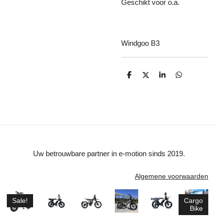
Geschikt voor o.a.
Windgoo B3
D
D
S
D
e
e
h
e
l
e
a
l
e
l
r
e
n
e
n
Uw betrouwbare partner in e-motion sinds 2019.
Algemene voorwaarden
Sale!
Cargo
Bike