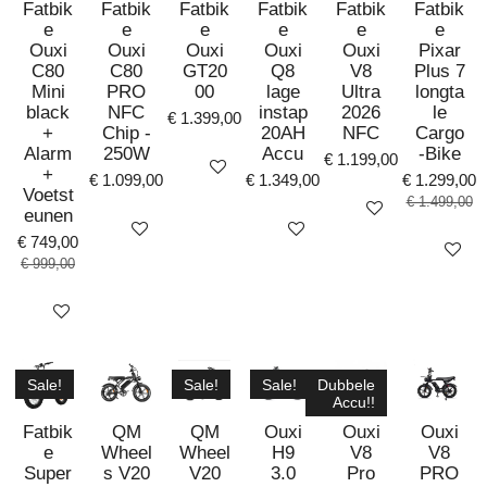
Fatbik
Fatbik
Fatbik
Fatbik
Fatbik
Fatbik
e
e
e
e
e
e
Ouxi
Ouxi
Ouxi
Ouxi
Ouxi
Pixar
C80
C80
GT20
Q8
V8
Plus 7
Mini
PRO
00
lage
Ultra
longta
black
NFC
instap
2026
le
€ 1.399,00
+
Chip -
20AH
NFC
Cargo
Alarm
250W
Accu
-Bike
€ 1.199,00
Bekijk details
+
€ 1.099,00
€ 1.349,00
€ 1.299,00
Voetst
€ 1.499,00
Bekijk details
eunen
Bekijk details
Bekijk details
€ 749,00
Bekijk det
€ 999,00
Bekijk details
Sale!
Sale!
Sale!
Dubbele
Accu!!
Fatbik
QM
QM
Ouxi
Ouxi
Ouxi
e
Wheel
Wheel
H9
V8
V8
Super
s V20
V20
3.0
Pro
PRO