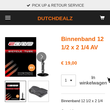
PICK UP & RETOUR SERVICE
Ga
direct
DUTCHDEALZ
naar
de
hoofdinhoud
Binnenband 12
1/2 x 2 1/4 AV
€ 19,00
In
winkelwagen
Binnenband 12 1/2 x 2 1/4