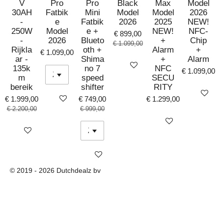
V
Pro
Pro
Black
Max
Model
30AH
Fatbik
Mini
Model
Model
2026
-
e
Fatbik
2026
2025
NEW!
250W
Model
e +
NEW!
NFC-
€ 899,00
-
2026
Blueto
+
Chip
€ 1.099,00
Rijkla
oth +
Alarm
+
€ 1.099,00
ar -
Shima
+
Alarm
Bekijk details
135k
no 7
NFC
€ 1.099,00
m
speed
SECU
bereik
shifter
RITY
Bekijk det
Bekijk details
€ 1.999,00
€ 749,00
€ 1.299,00
€ 2.200,00
€ 999,00
Bekijk details
Bekijk details
Bekijk details
© 2019 - 2026 Dutchdealz bv