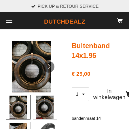
PICK UP & RETOUR SERVICE
Ga
direct
DUTCHDEALZ
naar
de
hoofdinhoud
Buitenband
14x1.95
€ 29,00
In
winkelwagen
bandenmaat 14"