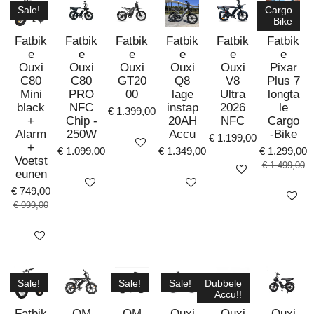
Sale!
Cargo
Bike
Fatbik
Fatbik
Fatbik
Fatbik
Fatbik
Fatbik
e
e
e
e
e
e
Ouxi
Ouxi
Ouxi
Ouxi
Ouxi
Pixar
C80
C80
GT20
Q8
V8
Plus 7
Mini
PRO
00
lage
Ultra
longta
black
NFC
instap
2026
le
€ 1.399,00
+
Chip -
20AH
NFC
Cargo
Alarm
250W
Accu
-Bike
€ 1.199,00
Bekijk details
+
€ 1.099,00
€ 1.349,00
€ 1.299,00
Voetst
€ 1.499,00
Bekijk details
eunen
Bekijk details
Bekijk details
€ 749,00
Bekijk det
€ 999,00
Bekijk details
Sale!
Sale!
Sale!
Dubbele
Accu!!
Fatbik
QM
QM
Ouxi
Ouxi
Ouxi