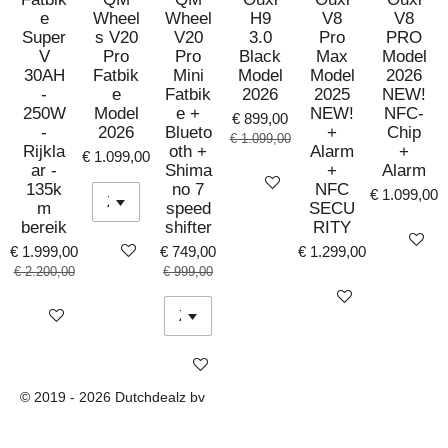
e
Wheel
Wheel
H9
V8
V8
Super
s V20
V20
3.0
Pro
PRO
V
Pro
Pro
Black
Max
Model
30AH
Fatbik
Mini
Model
Model
2026
-
e
Fatbik
2026
2025
NEW!
250W
Model
e +
NEW!
NFC-
€ 899,00
-
2026
Blueto
+
Chip
€ 1.099,00
Rijkla
oth +
Alarm
+
€ 1.099,00
ar -
Shima
+
Alarm
Bekijk details
135k
no 7
NFC
€ 1.099,00
m
speed
SECU
bereik
shifter
RITY
Bekijk det
Bekijk details
€ 1.999,00
€ 749,00
€ 1.299,00
€ 2.200,00
€ 999,00
Bekijk details
Bekijk details
Bekijk details
© 2019 - 2026 Dutchdealz bv