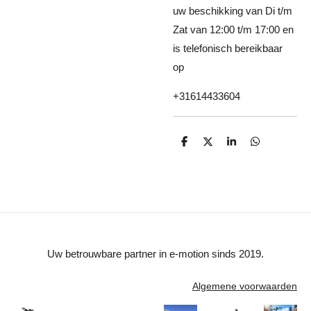
uw beschikking van Di t/m
Zat van 12:00 t/m 17:00 en
is telefonisch bereikbaar
op
+31614433604
D
D
S
D
e
e
h
e
l
e
a
l
e
l
r
e
n
e
n
Uw betrouwbare partner in e-motion sinds 2019.
Algemene voorwaarden