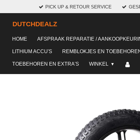
PICK UP & RETOUR SERVICE
GESP
Ga
direct
DUTCHDEALZ
naar
de
HOME
AFSPRAAK REPARATIE / AANKOOPKEURI
hoofdinhoud
LITHIUM ACCU'S
REMBLOKJES EN TOEBEHORE
TOEBEHOREN EN EXTRA'S
WINKEL