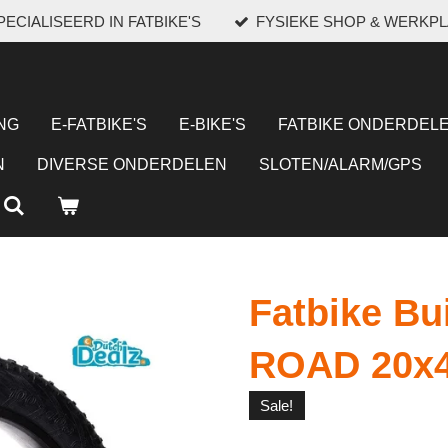
ECIALISEERD IN FATBIKE'S
FYSIEKE SHOP & WERKP
NG
E-FATBIKE'S
E-BIKE'S
FATBIKE ONDERDELE
N
DIVERSE ONDERDELEN
SLOTEN/ALARM/GPS
Fatbike Bu
ROAD 20x4
Sale!