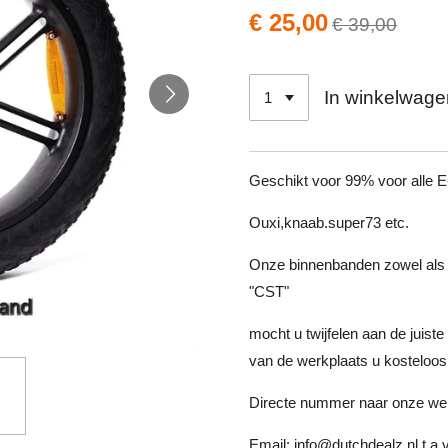
€ 25,00
€ 39,00
In winkelwage
Geschikt voor 99% voor alle E-
Ouxi,knaab.super73 etc.
Onze binnenbanden zowel als 
"CST"
mocht u twijfelen aan de jui
van de werkplaats u kosteloos 
Directe nummer naar onze we
Email:
info@dutchdealz.nl
t.a.