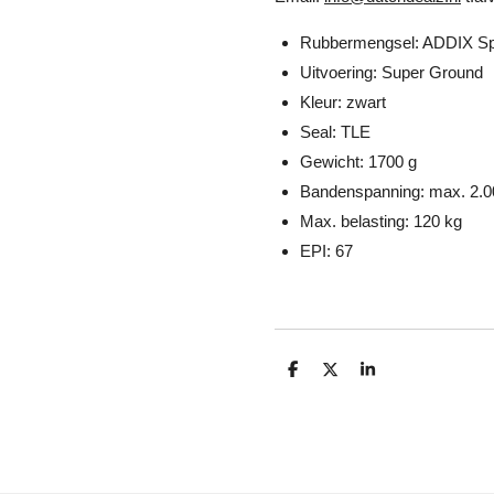
Rubbermengsel: ADDIX S
Uitvoering: Super Ground
Kleur: zwart
Seal: TLE
Gewicht: 1700 g
Bandenspanning: max. 2.00
Max. belasting: 120 kg
EPI: 67
D
D
S
e
e
h
l
e
a
e
l
r
n
e